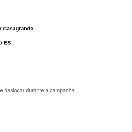
or Casagrande
no ES
se deslocar durante a campanha.