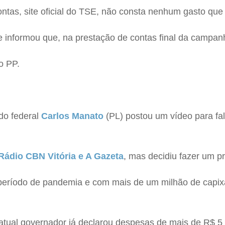
tas, site oficial do TSE, não consta nenhum gasto que p
e informou que, na prestação de contas final da campan
o PP.
do federal
Carlos Manato
(PL) postou um vídeo para fal
 Rádio CBN Vitória e A Gazeta
, mas decidiu fazer um p
eríodo de pandemia e com mais de um milhão de capix
 atual governador já declarou despesas de mais de R$ 5