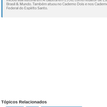
Iniciou sua história em A Gazeta em 1996, como redator de Esp
Brasil & Mundo. Também atuou no Caderno Dois e nos Cadernos
Federal do Espírito Santo.
Tópicos Relacionados