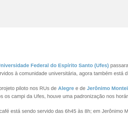
niversidade Federal do Espírito Santo (Ufes)
passara
ervidos à comunidade universitária, agora também está d
rojeto piloto nos RUs de
Alegre
e de
Jerônimo Montei
os os campi da Ufes, houve uma padronização nos horári
o café está sendo servido das 6h45 às 8h; em Jerônimo 