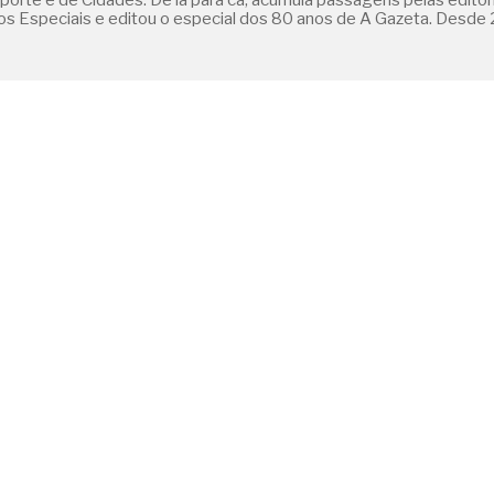
orte e de Cidades. De lá para cá, acumula passagens pelas editoria
 Especiais e editou o especial dos 80 anos de A Gazeta. Desde 2