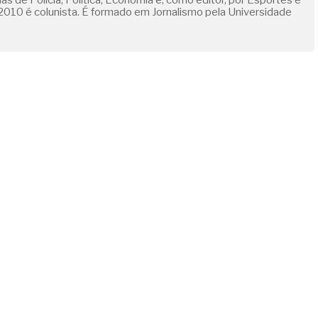
s de Polícia, Política, Economia e, como editor, por Esportes e
010 é colunista. É formado em Jornalismo pela Universidade