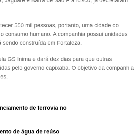
ba, Jaguaré e Barra de São Francisco, já decretaram
astecer 550 mil pessoas, portanto, uma cidade do
ara o consumo humano. A companhia possui unidades
tá sendo construída em Fortaleza.
ela GS Inima e dará dez dias para que outras
gidas pelo governo capixaba. O objetivo da companhia
ses.
enciamento de ferrovia no
ento de água de reúso