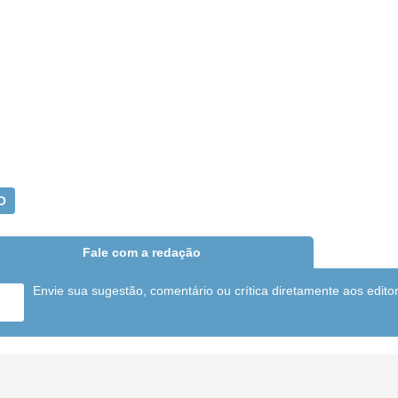
O
Fale com a redação
Envie sua sugestão, comentário ou crítica diretamente aos edito