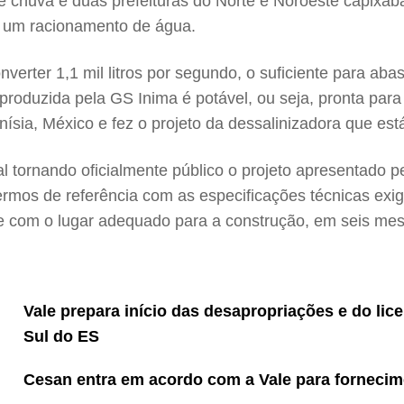
 de chuva e duas prefeituras do Norte e Noroeste capixa
r um racionamento de água.
onverter 1,1 mil litros por segundo, o suficiente para ab
 produzida pela GS Inima é potável, ou seja, pronta p
ísia, México e fez o projeto da dessalinizadora que es
 tornando oficialmente público o projeto apresentado p
rmos de referência com as especificações técnicas exi
ive com o lugar adequado para a construção, em seis me
Vale prepara início das desapropriações e do lic
Sul do ES
Cesan entra em acordo com a Vale para fornecim