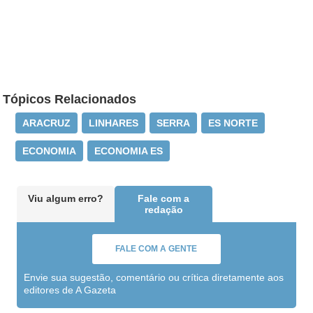
Tópicos Relacionados
ARACRUZ
LINHARES
SERRA
ES NORTE
ECONOMIA
ECONOMIA ES
Viu algum erro?
Fale com a
redação
FALE COM A GENTE
Envie sua sugestão, comentário ou crítica diretamente aos
editores de A Gazeta