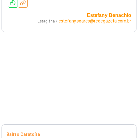
Estefany Benachio
estefany.soares@redegazeta.com.br
Estagiária /
Bairro Caratoíra