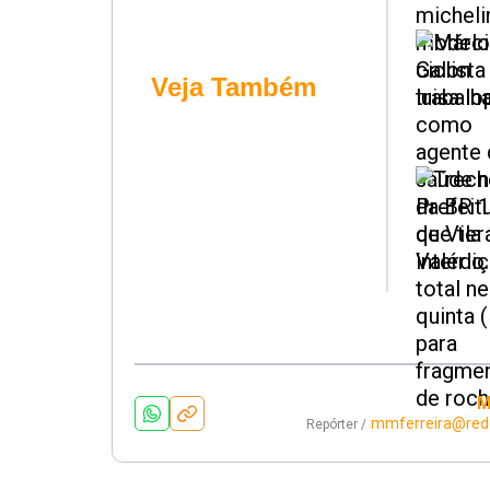
Veja Também
M
mmferreira@red
Repórter /