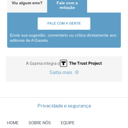
Viu algum erro?
Fale com a
redação
FALE COM A GENTE
Envie sua sugestão, comentário ou crítica diretamente aos
editores de A Gazeta
A Gazeta integra o
Saiba mais
Privacidade e segurança
HOME
SOBRE NÓS
EQUIPE