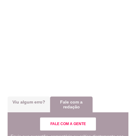
Viu algum erro?
Fale com a
redação
FALE COM A GENTE