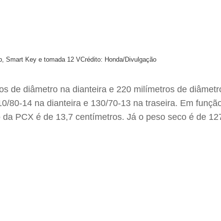
top, Smart Key e tomada 12 V
Crédito: Honda/Divulgação
s de diâmetro na dianteira e 220 milímetros de diâmetro
/80-14 na dianteira e 130/70-13 na traseira. Em funçã
ão da PCX é de 13,7 centímetros. Já o peso seco é de 12