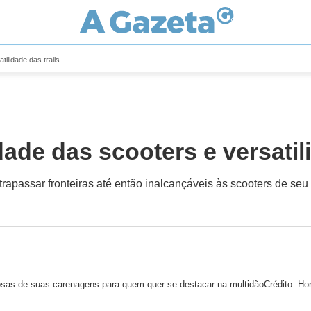
ilidade das trails
de das scooters e versatili
rapassar fronteiras até então inalcançáveis às scooters de se
osas de suas carenagens para quem quer se destacar na multidão
Crédito: Ho