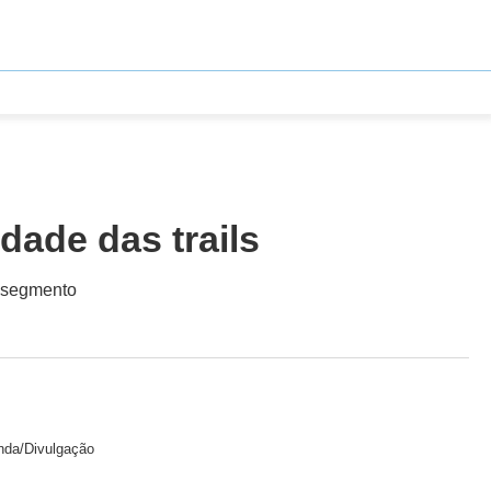
dade das trails
u segmento
nda/Divulgação