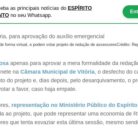
eba as principais notícias
do
ESPÍRITO
Ent
NTO
no seu Whatsapp.
de forma virtual, e podem votar projeto de redução de assessores
Crédito: R
uosa
apenas para aprovar a mera formalidade da redação 
inete na
Câmara Municipal de Vitória
, o desfecho do c
to do projeto e, dias depois, pelo desarquivamento, o p
otar a favor, caso haja empate.
res,
representação no Ministério Público do Espírit
a ao projeto, que pode representar uma economia de R$
es que tenta esvaziar esta última sessão, mesmo sendo e