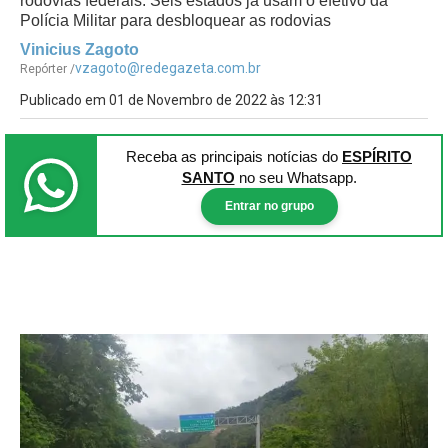
rodovias federais. Seis estados já usam o efetivo da
Polícia Militar para desbloquear as rodovias
Vinicius Zagoto
vzagoto@redegazeta.com.br
Repórter /
Publicado em 01 de Novembro de 2022 às 12:31
Receba as principais notícias
do
ESPÍRITO
SANTO
no seu Whatsapp.
Entrar no grupo