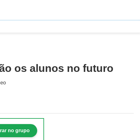
ão os alunos no futuro
deo
rar no grupo