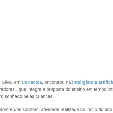
e Silva, em
Cariacica
, encontrou na
inteligência artifici
radores”, que integra a proposta do ensino em tempo in
turo sonhado pelas crianças.
rvore dos sonhos”, atividade realizada no início do ano