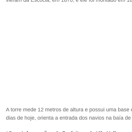
vieram da Escócia, em 1870, e ele foi montado em 18
A torre mede 12 metros de altura e possui uma base 
dias de hoje, orienta a entrada dos navios na baía de 