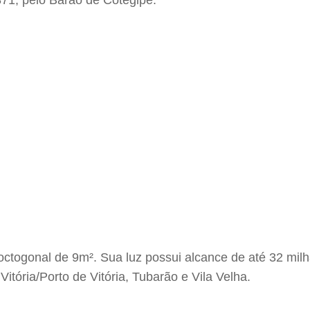
71, pelo Barão de Cotegipe.
octogonal de 9m². Sua luz possui alcance de até 32 mi
Vitória/Porto de Vitória, Tubarão e Vila Velha.