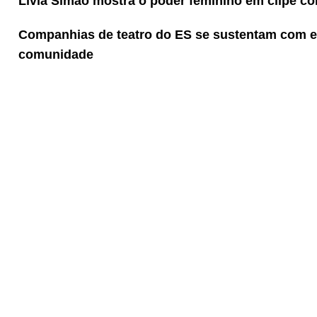
Lívia Simão mostra o poder feminino em clipe c
Companhias de teatro do ES se sustentam com ed
comunidade