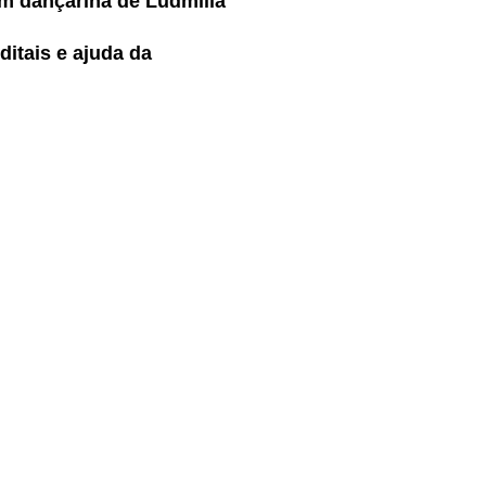
om dançarina de Ludmilla
itais e ajuda da