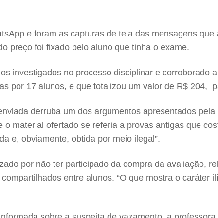
atsApp e foram as capturas de tela das mensagens que a
 preço foi fixado pelo aluno que tinha o exame.
nos investigados no processo disciplinar e corroborado a
das por 17 alunos, e que totalizou um valor de R$ 204, p
 enviada derruba um dos argumentos apresentados pela 
 o material ofertado se referia a provas antigas que cos
da e, obviamente, obtida por meio ilegal”.
izado por não ter participado da compra da avaliação, r
ompartilhados entre alunos. “O que mostra o caráter il
nformada sobre a suspeita de vazamento, a professora d