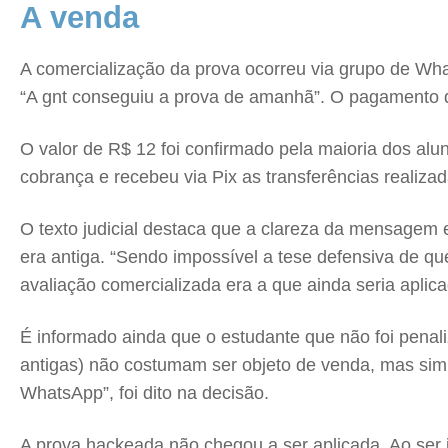
A venda
A comercialização da prova ocorreu via grupo de Wh
“A gnt conseguiu a prova de amanhã”. O pagamento do
O valor de R$ 12 foi confirmado pela maioria dos alu
cobrança e recebeu via Pix as transferências realiza
O texto judicial destaca que a clareza da mensagem
era antiga. “Sendo impossível a tese defensiva de que
avaliação comercializada era a que ainda seria aplica
É informado ainda que o estudante que não foi penal
antigas) não costumam ser objeto de venda, mas sim c
WhatsApp”, foi dito na decisão.
A prova hackeada não chegou a ser aplicada. Ao ser i