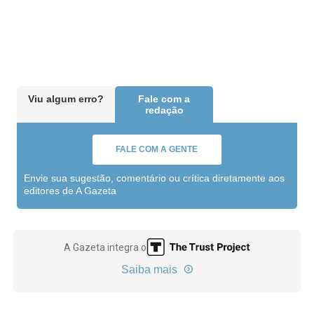
Viu algum erro?
Fale com a
redação
FALE COM A GENTE
Envie sua sugestão, comentário ou crítica diretamente aos
editores de A Gazeta
A Gazeta integra o
Saiba mais