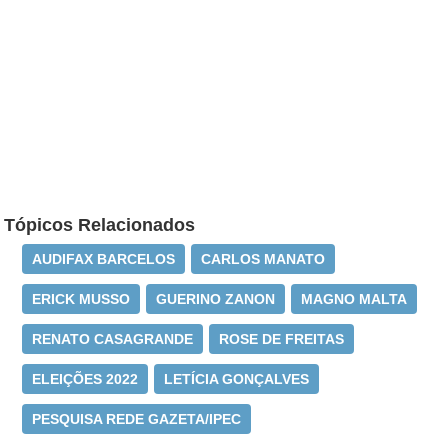
Tópicos Relacionados
AUDIFAX BARCELOS
CARLOS MANATO
ERICK MUSSO
GUERINO ZANON
MAGNO MALTA
RENATO CASAGRANDE
ROSE DE FREITAS
ELEIÇÕES 2022
LETÍCIA GONÇALVES
PESQUISA REDE GAZETA/IPEC