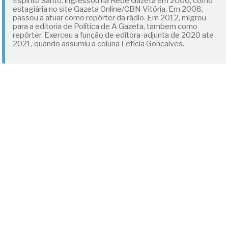
Espírito Santo, ingressou na Rede Gazeta em 2006, como
estagiária no site Gazeta Online/CBN Vitória. Em 2008,
passou a atuar como repórter da rádio. Em 2012, migrou
para a editoria de Política de A Gazeta, tambem como
repórter. Exerceu a função de editora-adjunta de 2020 ate
2021, quando assumiu a coluna Letícia Goncalves.