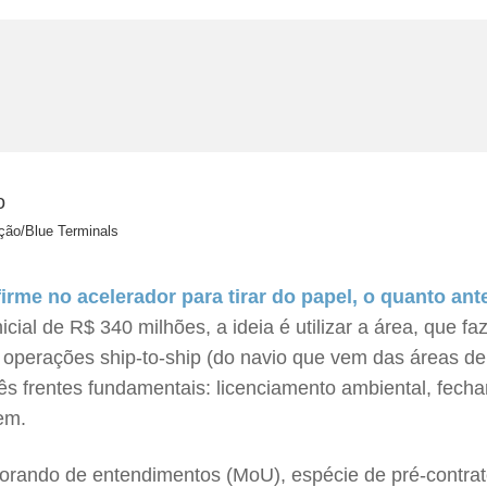
ação/Blue Terminals
rme no acelerador para tirar do papel, o quanto ant
ial de R$ 340 milhões, a ideia é utilizar a área, que fa
as operações ship-to-ship (do navio que vem das áreas
ês frentes fundamentais: licenciamento ambiental, fech
em.
rando de entendimentos (MoU), espécie de pré-contrat