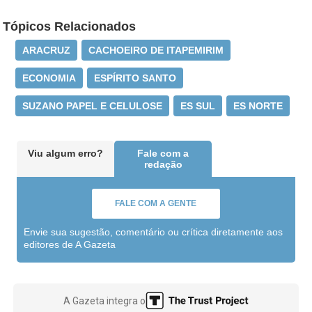
Tópicos Relacionados
ARACRUZ
CACHOEIRO DE ITAPEMIRIM
ECONOMIA
ESPÍRITO SANTO
SUZANO PAPEL E CELULOSE
ES SUL
ES NORTE
Viu algum erro?
Fale com a
redação
FALE COM A GENTE
Envie sua sugestão, comentário ou crítica diretamente aos
editores de A Gazeta
A Gazeta integra o