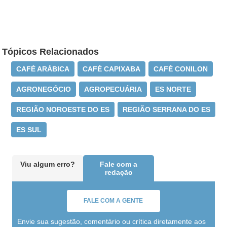
Tópicos Relacionados
CAFÉ ARÁBICA
CAFÉ CAPIXABA
CAFÉ CONILON
AGRONEGÓCIO
AGROPECUÁRIA
ES NORTE
REGIÃO NOROESTE DO ES
REGIÃO SERRANA DO ES
ES SUL
Viu algum erro?
Fale com a
redação
FALE COM A GENTE
Envie sua sugestão, comentário ou crítica diretamente aos