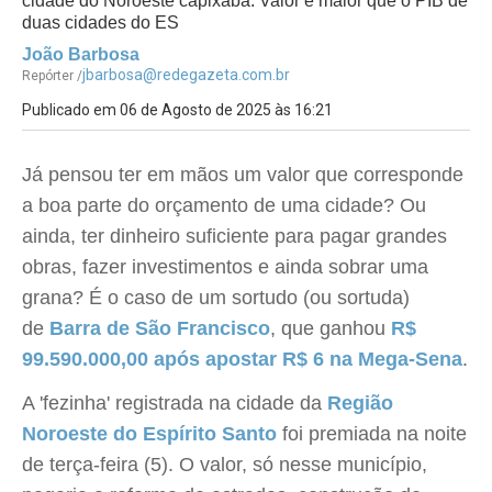
cidade do Noroeste capixaba. Valor é maior que o PIB de
duas cidades do ES
João Barbosa
jbarbosa@redegazeta.com.br
Repórter /
Publicado em 06 de Agosto de 2025 às 16:21
Já pensou ter em mãos um valor que corresponde
a boa parte do orçamento de uma cidade? Ou
ainda, ter dinheiro suficiente para pagar grandes
obras, fazer investimentos e ainda sobrar uma
grana? É o caso de um sortudo (ou sortuda)
de
Barra de São Francisco
, que ganhou
R$
99.590.000,00
após apostar R$ 6 na Mega-Sena
.
A 'fezinha' registrada na cidade da
Região
Noroeste do Espírito Santo
foi premiada na noite
de terça-feira (5). O valor, só nesse município,