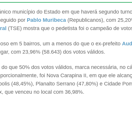
 o único município do Estado em que haverá segundo turn
 seguido por
Pablo Muribeca
(Republicanos), com 25,2
oral
(TSE) mostra que o pedetista foi o campeão de votos
rioso em 5 bairros, um a menos do que o ex-prefeito
Aud
 lugar, com 23,96% (58.643) dos votos válidos.
 que 50% dos votos válidos, marca necessária, no cálcu
porcionalmente, foi Nova Carapina II, em que ele alcan
polis (48,45%), Planalto Serrano (47,80%) e Cidade Po
ax, que venceu no local com 36,98%.