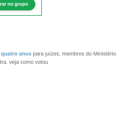
rar no grupo
e quatro anos
para juízes, membros do Ministério
ntra. veja como votou