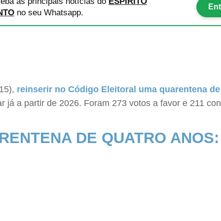
eba as principais notícias
do
ESPÍRITO
Ent
NTO
no seu Whatsapp.
(15),
reinserir no Código Eleitoral uma quarentena d
ar já a partir de 2026. Foram 273 votos a favor e 211 co
RENTENA DE QUATRO ANOS: