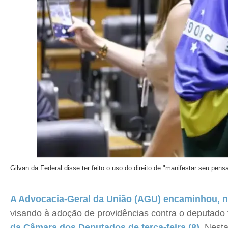
Gilvan da Federal disse ter feito o uso do direito de "manifestar seu pen
A Advocacia-Geral da União (AGU) encaminhou, nes
visando à adoção de providências contra o deputado
da Câmara dos Deputados de terça-feira (8)
. Nesta