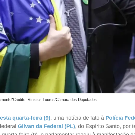
samento"
Crédito: Vinicius Loures/Câmara dos Deputados
ta quarta-feira (9)
, uma notícia de fato à
Polícia Fed
 federal
Gilvan da Federal (PL)
, do Espírito Santo, por 
 quarta-feira (9), o parlamentar reagiu à manifestação d