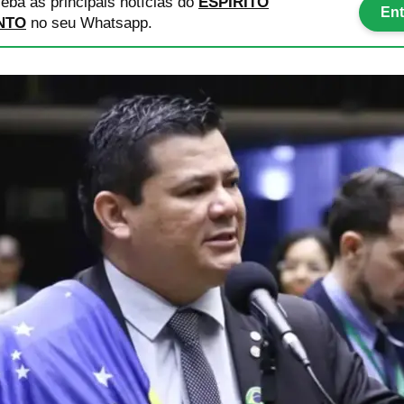
eba as principais notícias
do
ESPÍRITO
Ent
NTO
no seu Whatsapp.