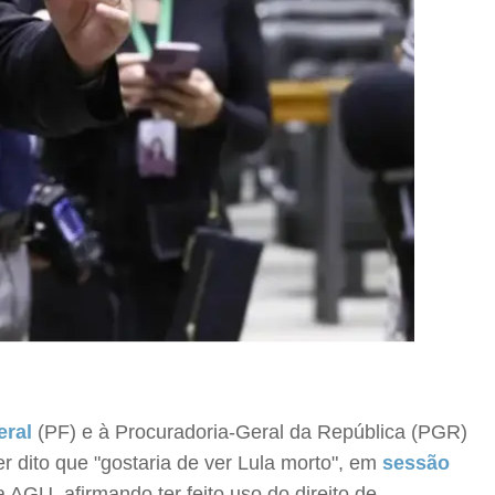
eral
(PF) e à Procuradoria-Geral da República (PGR)
ter dito que "gostaria de ver Lula morto", em
sessão
a AGU, afirmando ter feito uso do direito de