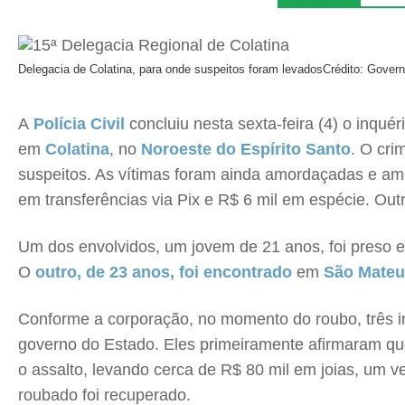
Delegacia de Colatina, para onde suspeitos foram levados
Crédito: Gover
A
Polícia Civil
concluiu nesta sexta-feira (4) o inqué
em
Colatina
, no
Noroeste do Espírito Santo
. O cri
suspeitos. As vítimas foram ainda amordaçadas e a
em transferências via Pix e R$ 6 mil em espécie. Out
Um dos envolvidos, um jovem de 21 anos, foi preso
O
outro, de 23 anos, foi encontrado
em
São Mateu
Conforme a corporação, no momento do roubo, três in
governo do Estado. Eles primeiramente afirmaram q
o assalto, levando cerca de R$ 80 mil em joias, um v
roubado foi recuperado.