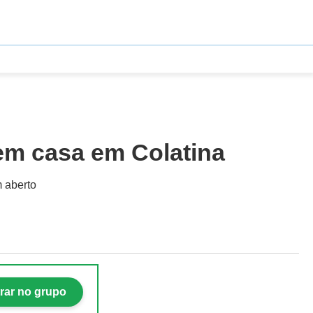
 em casa em Colatina
m aberto
rar no grupo