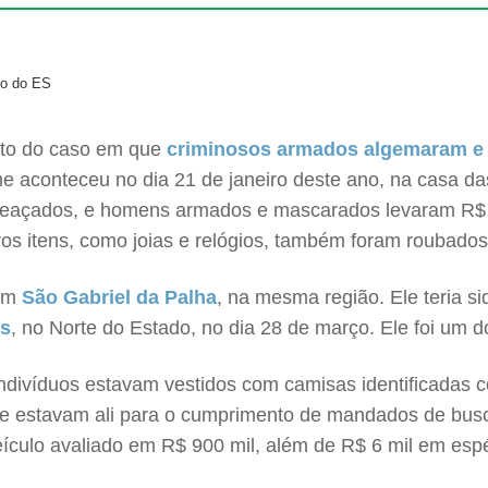
no do ES
rito do caso em que
criminosos armados algemaram e
me aconteceu no dia 21 de janeiro deste ano, na casa da
meaçados, e homens armados e mascarados levaram R$ 
ros itens, como joias e relógios, também foram roubados
 em
São Gabriel da Palha
, na mesma região. Ele teria si
s
, no Norte do Estado, no dia 28 de março. Ele foi um 
divíduos estavam vestidos com camisas identificadas com
ue estavam ali para o cumprimento de mandados de busc
eículo avaliado em R$ 900 mil, além de R$ 6 mil em espé