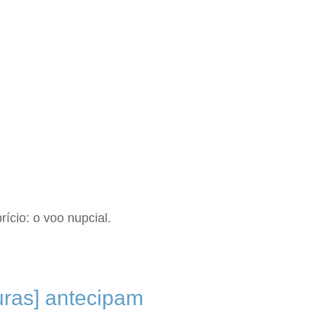
ício: o voo nupcial.
uras] antecipam