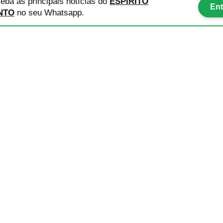
eba as principais notícias
do
ESPÍRITO
Ent
NTO
no seu Whatsapp.