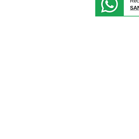
Rec
SA