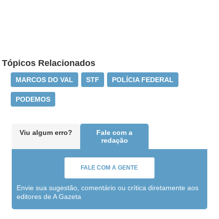
Tópicos Relacionados
MARCOS DO VAL
STF
POLÍCIA FEDERAL
PODEMOS
Viu algum erro?
Fale com a
redação
FALE COM A GENTE
Envie sua sugestão, comentário ou crítica diretamente aos
editores de A Gazeta