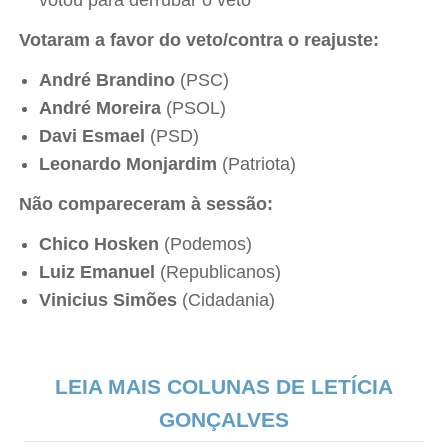
votou para derrubar o veto
Votaram a favor do veto/contra o reajuste:
André Brandino
(PSC)
André Moreira
(PSOL)
Davi Esmael
(PSD)
Leonardo Monjardim
(Patriota)
Não compareceram à sessão:
Chico Hosken
(Podemos)
Luiz Emanuel
(Republicanos)
Vinicius Simões
(Cidadania)
LEIA MAIS COLUNAS DE LETÍCIA
GONÇALVES