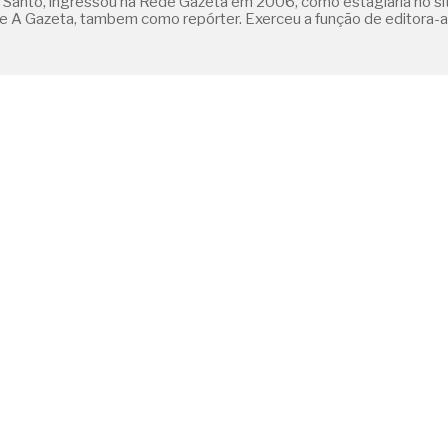
o Santo, ingressou na Rede Gazeta em 2006, como estagiária no s
a de A Gazeta, tambem como repórter. Exerceu a função de editora-