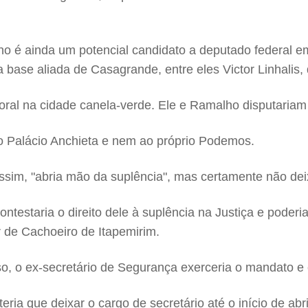
o é ainda um potencial candidato a deputado federal e
 da base aliada de Casagrande, entre eles Victor Linhali
eitoral na cidade canela-verde. Ele e Ramalho disputari
ao Palácio Anchieta e nem ao próprio Podemos.
ssim, "abria mão da suplência", mas certamente não dei
ontestaria o direito dele à suplência na Justiça e poderi
 de Cachoeiro de Itapemirim.
o, o ex-secretário de Segurança exerceria o mandato e co
eria que deixar o cargo de secretário até o início de ab