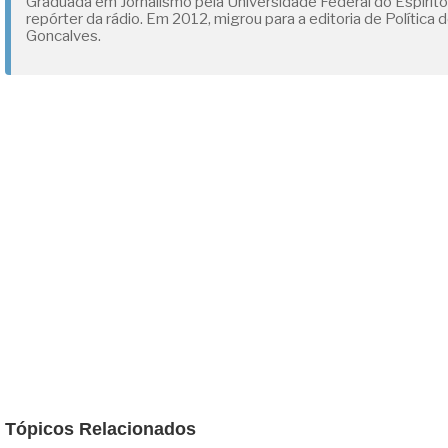
Graduada em Jornalismo pela Universidade Federal do Espírit
repórter da rádio. Em 2012, migrou para a editoria de Polític
Goncalves.
Tópicos Relacionados