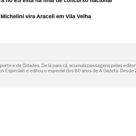
ra no ES está na final de concurso nacional
ichelini vira Araceli em Vila Velha
orte e de Cidades. De lá para cá, acumula passagens pelas editoria
 Especiais e editou o especial dos 80 anos de A Gazeta. Desde 2