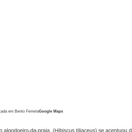
çada em Bento Ferreira
Google Maps
do
algodoeiro-da-praia
(
Hibiscus tiliaceus
)
se acentuou d