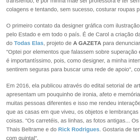
transferido, e por minha mãe ser professora e ter s
colagens e tentando, sem sucesso, costurar roupas 
O primeiro contato da designer gráfica com ilustração
pelo Estado e em todo o país. É de Carol a criação 
do
Todas Elas
, projeto de
A GAZETA
para denunciar 
"Optei por elementos que falassem sobre superação e
é importantíssimo, pois, como designer, a minha int
sentirem seguras para buscar uma rede de apoio", co
Em 2016, ela publicou através do edital setorial de a
apresentam um pouquinho de ironia, afeto e memória. 
muitas pessoas diferentes e isso me rendeu interaçõe
que as casas em que viveu, os objetos e lembranças
coisas. "Os carretéis, as linhas, as fotos antigas...
Thais Beltrame e do
Rick Rodrigues
. Gostaria de te
com quintal".