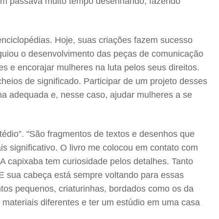
ambém passava muito tempo desenhando, fazendo
s enciclopédias. Hoje, suas criações fazem sucesso
e guiou o desenvolvimento das peças de comunicação
s e encorajar mulheres na luta pelos seus direitos.
eios de significado. Participar de um projeto desses
rma adequada e, nesse caso, ajudar mulheres a se
e tédio”. "São fragmentos de textos e desenhos que
s significativo. O livro me colocou em contato com
 A capixaba tem curiosidade pelos detalhes. Tanto
 E sua cabeça está sempre voltando para essas
mentos pequenos, criaturinhas, bordados como os da
r materiais diferentes e ter um estúdio em uma casa