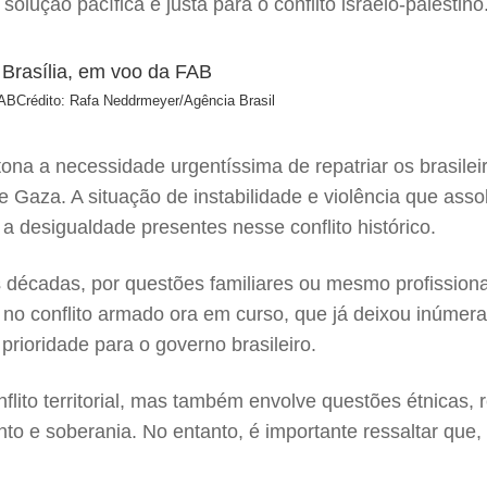
ução pacífica e justa para o conflito israelo-palestino
FAB
Crédito: Rafa Neddrmeyer/Agência Brasil
tona a necessidade urgentíssima de repatriar os brasil
e Gaza. A situação de instabilidade e violência que ass
 a desigualdade presentes nesse conflito histórico.
s décadas, por questões familiares ou mesmo profissionai
o conflito armado ora em curso, que já deixou inúmeras 
prioridade para o governo brasileiro.
flito territorial, mas também envolve questões étnicas, 
to e soberania. No entanto, é importante ressaltar que, 