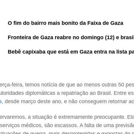
O fim do bairro mais bonito da Faixa de Gaza
Fronteira de Gaza reabre no domingo (12) e brasi
Bebê capixaba que está em Gaza entra na lista par
rça-feira, temos notícia de que ao menos outras 50 pes
autoridades diplomáticas a repatriação ao Brasil. Entre 
s
, desde março deste ano, e não conseguem retornar ao 
servaremos, a situação é extremamente preocupante. El
serviços médicos, são escassos. A falta de uma previsão
ituações de guerra, mais desprotegidas e expostas do 