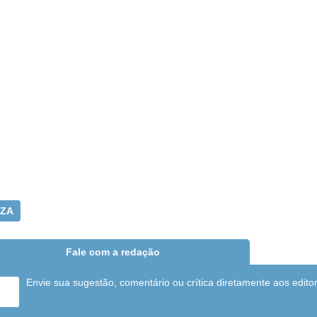
AZA
Fale com a redação
Envie sua sugestão, comentário ou crítica diretamente aos edito