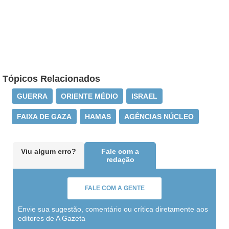
Tópicos Relacionados
GUERRA
ORIENTE MÉDIO
ISRAEL
FAIXA DE GAZA
HAMAS
AGÊNCIAS NÚCLEO
Viu algum erro?
Fale com a
redação
FALE COM A GENTE
Envie sua sugestão, comentário ou crítica diretamente aos
editores de A Gazeta