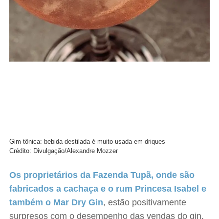
Gim tônica: bebida destilada é muito usada em driques
Crédito: Divulgação/Alexandre Mozzer
Os proprietários da Fazenda Tupã, onde são
fabricados a cachaça e o rum Princesa Isabel e
também o Mar Dry Gin
, estão positivamente
surpresos com o desempenho das vendas do gin,