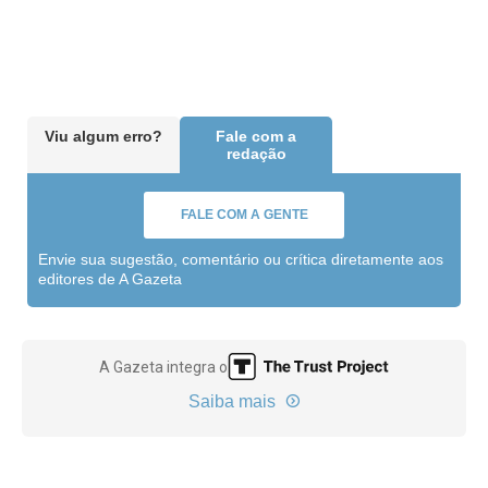
Viu algum erro?
Fale com a
redação
FALE COM A GENTE
Envie sua sugestão, comentário ou crítica diretamente aos
editores de A Gazeta
A Gazeta integra o
Saiba mais