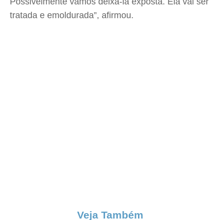
Possivelmente vamos deixá-la exposta. Ela vai ser
tratada e emoldurada”, afirmou.
Veja Também