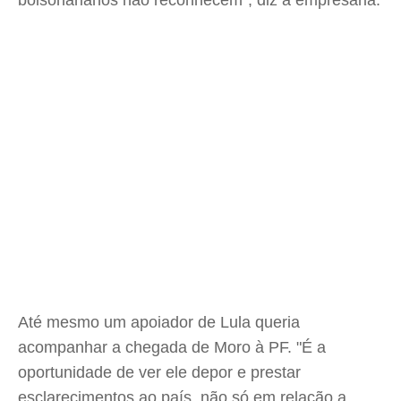
bolsonarianos não reconhecem", diz a empresária.
Até mesmo um apoiador de Lula queria
acompanhar a chegada de Moro à PF. "É a
oportunidade de ver ele depor e prestar
esclarecimentos ao país, não só em relação a