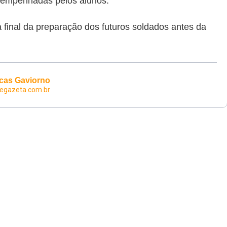
esempenhadas pelos alunos.
final da preparação dos futuros soldados antes da
cas Gaviorno
degazeta.com.br