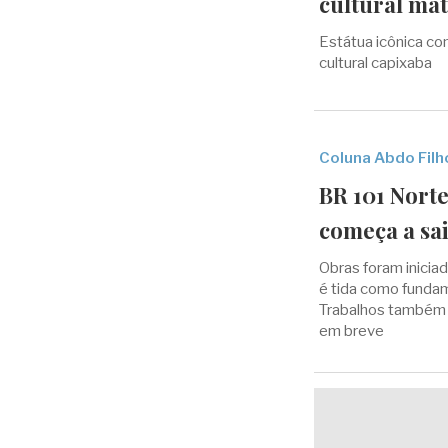
cultural mat
Estátua icônica con
cultural capixaba
Coluna Abdo Filh
BR 101 Norte
começa a sai
Obras foram inicia
é tida como fundam
Trabalhos também 
em breve