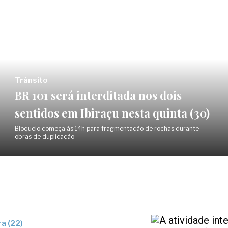
Trânsito
BR 101 será interditada nos dois
sentidos em Ibiraçu nesta quinta (30)
Bloqueio começa às 14h para fragmentação de rochas durante
obras de duplicação
a (22)