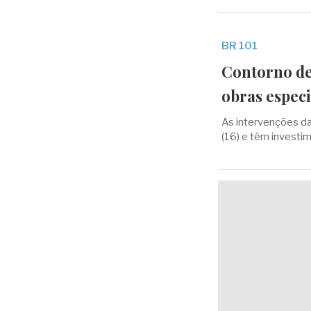
BR 101
Contorno de
obras especi
As intervenções da
(16) e têm investi