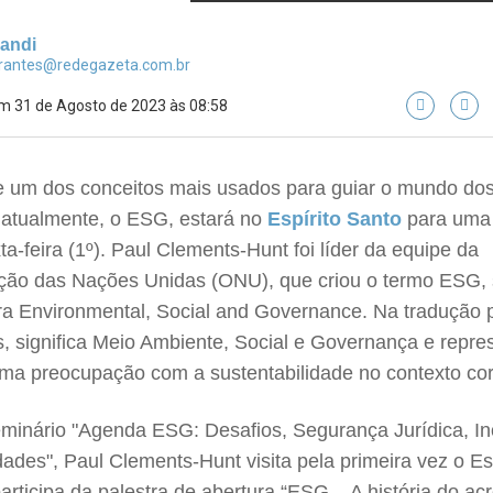
landi
brantes@redegazeta.com.br
m 31 de Agosto de 2023 às 08:58
de um dos conceitos mais usados para guiar o mundo do
 atualmente, o ESG, estará no
Espírito Santo
para uma 
ta-feira (1º). Paul Clements-Hunt foi líder da equipe da
ção das Nações Unidas (ONU), que criou o termo ESG, 
ra Environmental, Social and Governance. Na tradução 
, significa Meio Ambiente, Social e Governança e repre
uma preocupação com a sustentabilidade no contexto cor
minário "Agenda ESG: Desafios, Segurança Jurídica, I
ades", Paul Clements-Hunt visita pela primeira vez o Esp
articipa da palestra de abertura “ESG – A história do ac