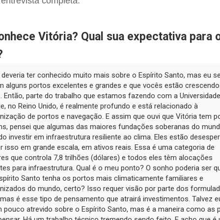
 entrevista completa.
nhece Vitória? Qual sua expectativa para 
?
 deveria ter conhecido muito mais sobre o Espírito Santo, mas eu se
m alguns portos excelentes e grandes e que vocês estão crescendo
. Então, parte do trabalho que estamos fazendo com a Universidad
, no Reino Unido, é realmente profundo e está relacionado à
nização de portos e navegação. E assim que ouvi que Vitória tem p
ns, pensei que algumas das maiores fundações soberanas do mund
o investir em infraestrutura resiliente ao clima. Eles estão desespe
r isso em grande escala, em ativos reais. Essa é uma categoria de
res que controla 7,8 trilhões (dólares) e todos eles têm alocações
ntes para infraestrutura. Qual é o meu ponto? O sonho poderia ser qu
spírito Santo tenha os portos mais climaticamente familiares e
nizados do mundo, certo? Isso requer visão por parte dos formula
, mas é esse tipo de pensamento que atrairá investimentos. Talvez e
 pouco atrevido sobre o Espírito Santo, mas é a maneira como as
pensar. Há um trabalho técnico tremendo sendo feito. E acho que é