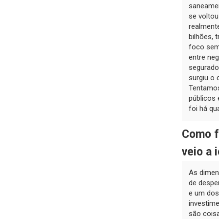
saneamen
se voltou
realment
bilhões, 
foco sem
entre ne
segurador
surgiu o 
Tentamos
públicos
foi há qu
Como f
veio a 
As dimen
de despe
e um dos
investime
são cois