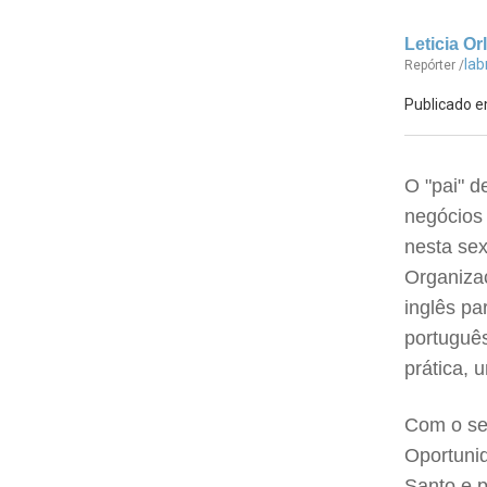
Leticia Or
la
Repórter /
Publicado e
O "pai" 
negócios
nesta sex
Organiza
inglês pa
português
prática, 
Com o se
Oportunid
Santo e p