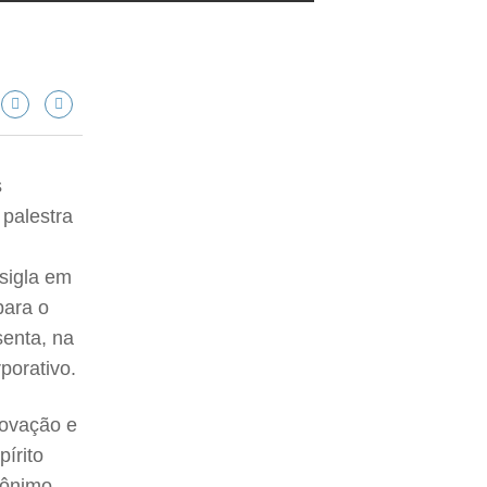
s
palestra
sigla em
para o
senta, na
porativo.
novação e
írito
rônimo