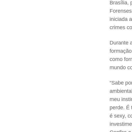
Brasília,
Forenses
iniciada 
crimes c
Durante 
formação
como form
mundo co
“Sabe po
ambiental
meu insti
perde. É 
é sexy, c
investime