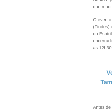
que mudo
O evento 
(Findes)
do Espíri
encerrad
as 12h30
V
Ta
Antes de