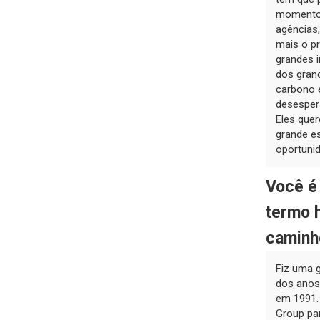
momento 
agências,
mais o p
grandes i
dos gran
carbono e
desespera
Eles que
grande es
oportuni
Você é 
termo 
caminho
Fiz uma 
dos anos 
em 1991.
Group par