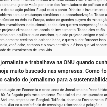
para uma grande visão por parte dos formuladores de políticas e 
 e depois ação prática. E aqui está o ponto. Dinheiro e investimento
roblema para as mudanças climáticas e a descarbonização. Todas 
ndústrias na Ásia, na Europa, todos os grandes players da mineraçã
des investidores institucionais, todos eles querem compensações d
 projetos climáticos em escala de investimento. Todos eles estão
dos para equilibrar suas carteiras, que são projetos antigos e polu
rem comprar créditos de carbono bons, e quem puder fornecer isso
cala, você sabe, carbono é o novo petróleo, e é isso que vai acontec
dade de investimento de uma vida.
jornalista e trabalhava na ONU quando cun
hoje muito buscado nas empresas. Como fo
 saindo do jornalismo para a sustentabilid
graduação em Economia e cinco anos de Jornalismo no Reino Unido.
80, fui fisgado pelo meio ambiente. Especializei-me em questões a
 Abri uma empresa em Bangkok, Tailândia, chamada Environmental 
a auxiliar na transferência de tecnologia relacionada à poluição e