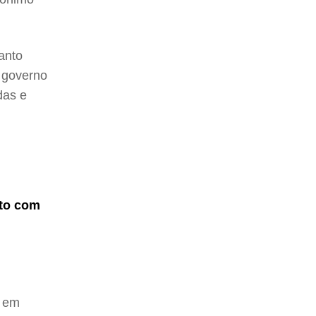
anto
 governo
das e
nto com
a em