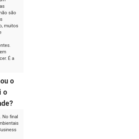
das
 não são
as
o, muitos
e
entes.
 em
er. É a
hou o
i o
ade?
 No final
mbientais
Business