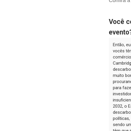
Confira a
Você co
evento
Então, eu
vocês tê
comércio
Cambridge
descarbo
muito bo
procurand
para faze
investido
insuficie
2032, o E
descarbo
políticas
sendo um
têm que 