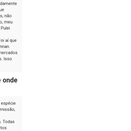
pidamente
que
s, não
to, meu
Pulei
oi aí que
Annan.
 mercados
. Isso
e onde
 espécie
 missão,
a. Todas
ntos