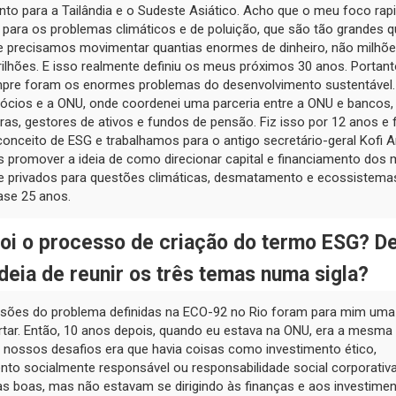
to para a Tailândia e o Sudeste Asiático. Acho que o meu foco ra
 para os problemas climáticos e de poluição, que são tão grandes 
e precisamos movimentar quantias enormes de dinheiro, não milhõe
trilhões. E isso realmente definiu os meus próximos 30 anos. Portan
pre foram os enormes problemas do desenvolvimento sustentável. 
gócios e a ONU, onde coordenei uma parceria entre a ONU e bancos,
as, gestores de ativos e fundos de pensão. Fiz isso por 12 anos e f
conceito de ESG e trabalhamos para o antigo secretário-geral Kofi 
 promover a ideia de como direcionar capital e financiamento dos
 e privados para questões climáticas, desmatamento e ecossistemas
ase 25 anos.
oi o processo de criação do termo ESG? D
ideia de reunir os três temas numa sigla?
sões do problema definidas na ECO-92 no Rio foram para mim uma
rtar. Então, 10 anos depois, quando eu estava na ONU, era a mesma
 nossos desafios era que havia coisas como investimento ético,
nto socialmente responsável ou responsabilidade social corporativ
as boas, mas não estavam se dirigindo às finanças e aos investime