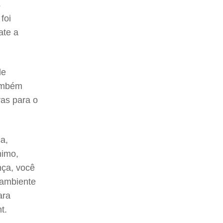
s
foi
ate a
de
também
vas para o
a,
nimo,
nça, você
 ambiente
ara
t.