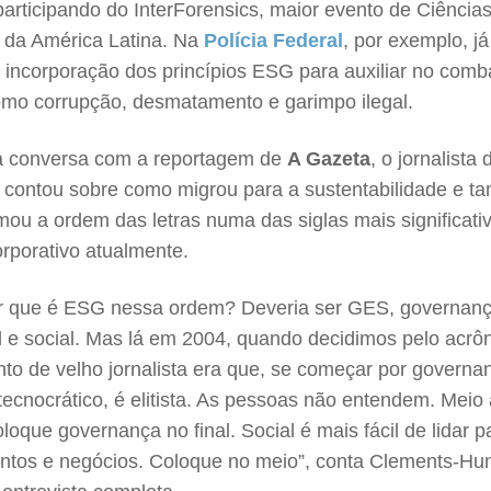
 participando do InterForensics, maior evento de Ciência
 da América Latina. Na
Polícia Federal
, por exemplo, já 
a incorporação dos princípios ESG para auxiliar no comb
omo corrupção, desmatamento e garimpo ilegal.
a conversa com a reportagem de
A Gazeta
, o jornalista 
 contou sobre como migrou para a sustentabilidade e 
ou a ordem das letras numa das siglas mais significati
rporativo atualmente.
r que é ESG nessa ordem? Deveria ser GES, governanç
 e social. Mas lá em 2004, quando decidimos pelo acrô
nto de velho jornalista era que, se começar por governa
tecnocrático, é elitista. As pessoas não entendem. Meio
oloque governança no final. Social é mais fácil de lidar p
ntos e negócios. Coloque no meio”, conta Clements-Hun