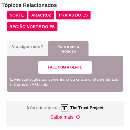
Tópicos Relacionados
NORTE
ARACRUZ
PRAIAS DO ES
REGIÃO NORTE DO ES
Viu algum erro?
Fale com a
redação
FALE COM A GENTE
Envie sua sugestão, comentário ou crítica diretamente aos
editores de A Gazeta
A Gazeta integra o
Saiba mais