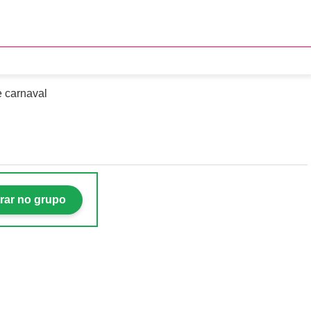
írito Santo
e carnaval
rar no grupo