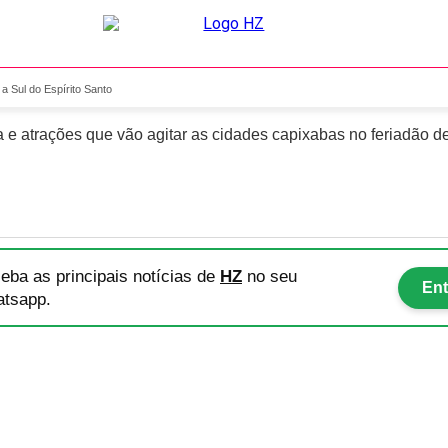
naval de Norte a Sul do Esp
a Sul do Espírito Santo
a e atrações que vão agitar as cidades capixabas no feriadão d
eba as principais notícias
de
HZ
no seu
Ent
tsapp.