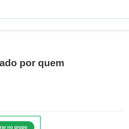
icado por quem
rar no grupo