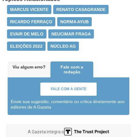
MARCUS VICENTE
RENATO CASAGRANDE
RICARDO FERRAÇO
NORMA AYUB
EVAIR DE MELO
NEUCIMAR FRAGA
ELEIÇÕES 2022
NÚCLEO AG
Viu algum erro?
Fale com a
redação
FALE COM A GENTE
Envie sua sugestão, comentário ou crítica diretamente aos
editores de A Gazeta
A Gazeta integra o