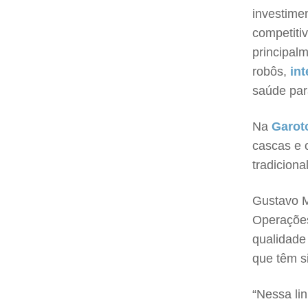
investimen
competiti
principal
robôs,
int
saúde par
Na
Garot
cascas e 
tradiciona
Gustavo M
Operaçõe
qualidade
que têm s
“Nessa li