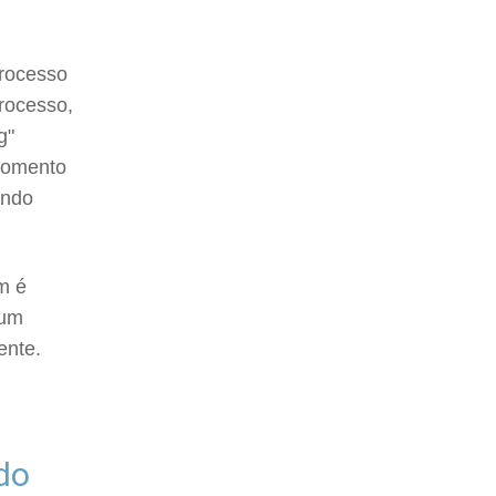
processo
rocesso,
g"
 momento
ando
m é
 um
ente.
ndo