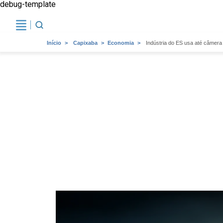
debug-template
Início
Capixaba
Economia
Indústria do ES usa até câmera