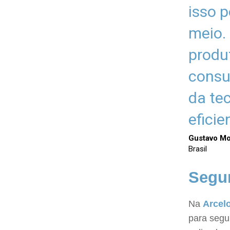
isso 
meio.
produ
consu
da tec
eficie
Gustavo M
Brasil
Segur
Na
Arcelo
para segu