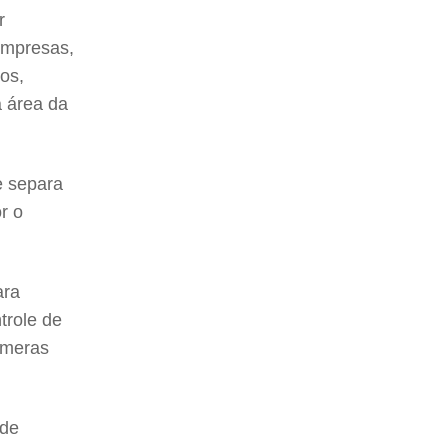
r
 empresas,
os,
 área da
e separa
r o
ara
trole de
âmeras
 de