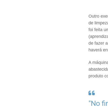
Outro exe
de limpez
foi feita 
(aprendiz
de fazer 
haverá en
A máquina
abastecid
produto c
"No fi