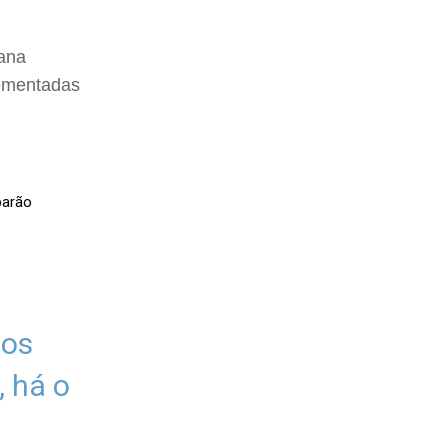
iana
lementadas
dos
 há o