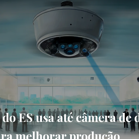
 do ES usa até câmera de 
ara melhorar produção