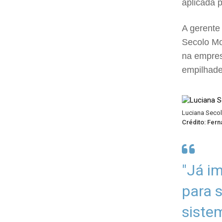
aplicada 
A gerente
Secolo Mo
na empres
empilhadei
Luciana Secol
Crédito: Fer
"Já i
para 
siste