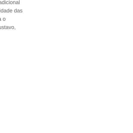
dicional
midade das
a o
Gustavo,