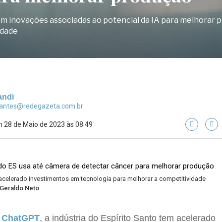
 inovações associadas ao potencial da IA para melhorar p
idade
andi
rantes@redegazeta.com.br
 28 de Maio de 2023 às 08:49
 acelerado investimentos em tecnologia para melhorar a competitividade
 Geraldo Neto
o
ChatGPT
, a indústria do Espírito Santo tem acelerado