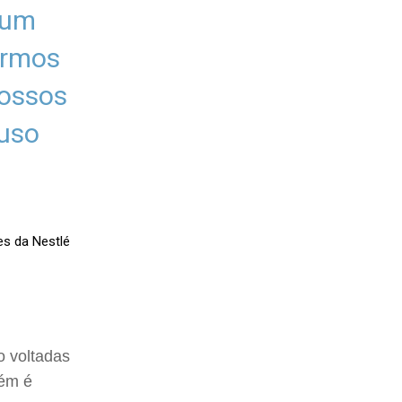
 um
ermos
nossos
 uso
es da Nestlé
o voltadas
bém é