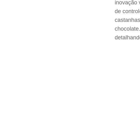
inovação 
de contro
castanhas
chocolate.
detalhando