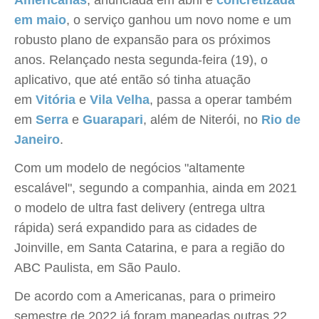
Americanas
, anunciada em abril e
concretizada
em maio
, o serviço ganhou um novo nome e um
robusto plano de expansão para os próximos
anos. Relançado nesta segunda-feira (19), o
aplicativo, que até então só tinha atuação
em
Vitória
e
Vila Velha
, passa a operar também
em
Serra
e
Guarapari
, além de Niterói, no
Rio de
Janeiro
.
Com um modelo de negócios "altamente
escalável", segundo a companhia, ainda em 2021
o modelo de ultra fast delivery (entrega ultra
rápida) será expandido para as cidades de
Joinville, em Santa Catarina, e para a região do
ABC Paulista, em São Paulo.
De acordo com a Americanas, para o primeiro
semestre de 2022 já foram mapeadas outras 22