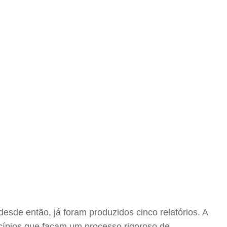
desde então, já foram produzidos cinco relatórios. A
icípios que façam um processo rigoroso de