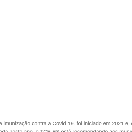
 imunização contra a Covid-19. foi iniciado em 2021 e, 
iniciada neste ano, o TCE-ES está recomendando aos mun