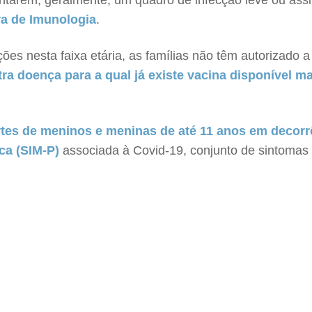
entarem, geralmente, um quadro de infecção leve ou ass
ra de Imunologia
.
ações nesta faixa etária, as famílias não têm autorizado
a doença para a qual já existe vacina disponível m
tes de meninos e meninas de até 11 anos em decorr
ica (SIM-P)
associada à Covid-19, conjunto de sintomas 