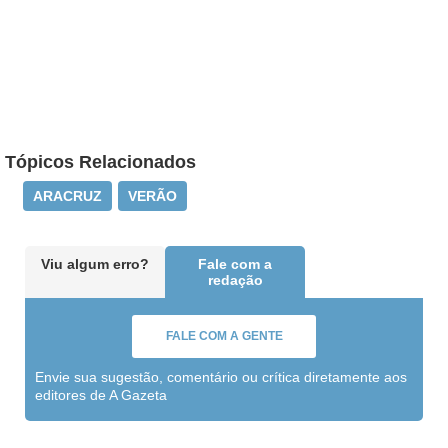
Tópicos Relacionados
ARACRUZ
VERÃO
Viu algum erro?
Fale com a
redação
FALE COM A GENTE
Envie sua sugestão, comentário ou crítica diretamente aos
editores de A Gazeta