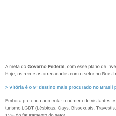
A meta do
Governo Federal
, com esse plano de inve
Hoje, os recursos arrecadados com o setor no Brasil
> Vitória é o 9º destino mais procurado no Brasil 
Embora pretenda aumentar o número de visitantes est
turismo LGBT (Lésbicas, Gays, Bissexuais, Travesti
15% do faturamento do setor.