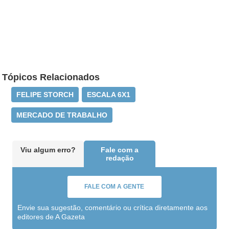
Tópicos Relacionados
FELIPE STORCH
ESCALA 6X1
MERCADO DE TRABALHO
Viu algum erro?
Fale com a
redação
FALE COM A GENTE
Envie sua sugestão, comentário ou crítica diretamente aos
editores de A Gazeta